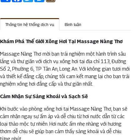
Thông tin hệ thống dịch vụ
Bình luận
Khám Phá Thế Giới Xông Hơi Tại Massage Nàng Thơ
Massage Nàng Thơ mời bạn trải nghiệm một hành trình sâu
lắng và thư giãn với dịch vụ xông hơi tại địa chỉ 113, Đường
Số 2, Phường 6, TP Tân An, Long An. Với không gian tươi mới
và thiết kế đẳng cấp, chúng tôi cam kết mang lại cho bạn trải
nghiệm xông hơi đẳng cấp và thư giãn nhất.
Cảm Nhận Sự Sảng Khoái và Sạch Sẽ
Khi bước vào phòng xông hơi tại Massage Nàng Thơ, bạn sẽ
cảm nhận ngay sự ấm áp và dễ chịu từ hơi nước dẫn từ các
loại thảo mộc tự nhiên. Hơi nước ấm nhẹ nhàng với hương
thơm dễ chịu sẽ giúp bạn cảm thấy sảng khoái và dễ chịu
từng phút.