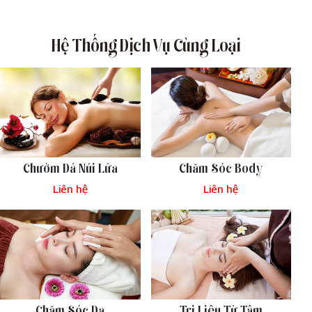
Hệ Thống Dịch Vụ Cùng Loại
Chườm Đá Núi Lửa
Chăm Sóc Body
Liên hệ
Liên hệ
Chăm Sóc Da
Trị Liệu Từ Tâm